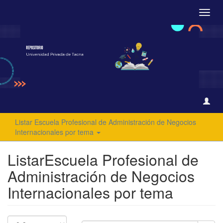
Camb
naveg
Listar Escuela Profesional de Administración de Negocios
Internacionales por tema
ListarEscuela Profesional de
Administración de Negocios
Internacionales por tema