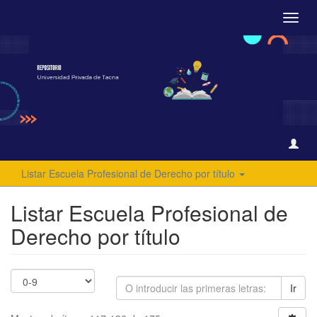
Camb
naveg
Listar Escuela Profesional de Derecho por título
Listar Escuela Profesional de
Derecho por título
Ir