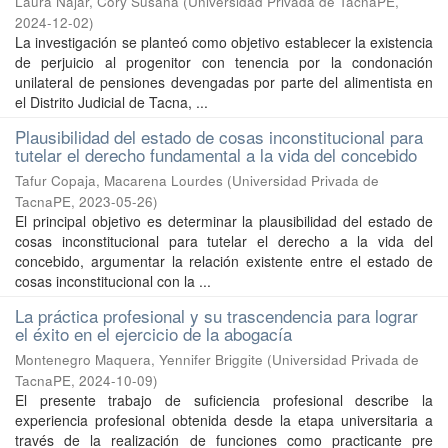
Laura Najar, Cory Susana
(
Universidad Privada de TacnaPE
,
2024-12-02
)
La investigación se planteó como objetivo establecer la existencia
de perjuicio al progenitor con tenencia por la condonación
unilateral de pensiones devengadas por parte del alimentista en
el Distrito Judicial de Tacna, ...
Plausibilidad del estado de cosas inconstitucional para
tutelar el derecho fundamental a la vida del concebido
Tafur Copaja, Macarena Lourdes
(
Universidad Privada de
TacnaPE
,
2023-05-26
)
El principal objetivo es determinar la plausibilidad del estado de
cosas inconstitucional para tutelar el derecho a la vida del
concebido, argumentar la relación existente entre el estado de
cosas inconstitucional con la ...
La práctica profesional y su trascendencia para lograr
el éxito en el ejercicio de la abogacía
Montenegro Maquera, Yennifer Briggite
(
Universidad Privada de
TacnaPE
,
2024-10-09
)
El presente trabajo de suficiencia profesional describe la
experiencia profesional obtenida desde la etapa universitaria a
través de la realización de funciones como practicante pre