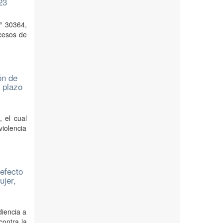
23
N° 30364,
ocesos de
ón de
l plazo
, el cual
iolencia
 efecto
ujer,
diencia a
contra la