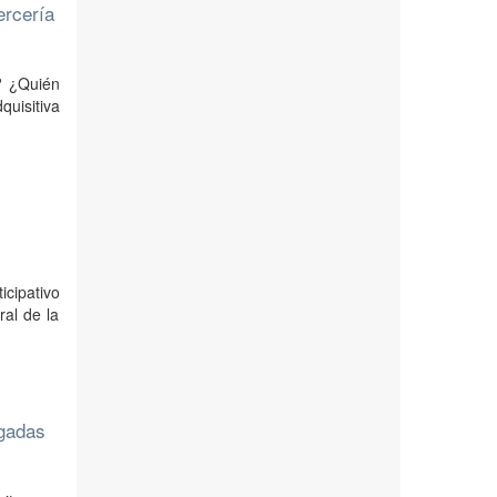
ercería
o? ¿Quién
uisitiva
icipativo
ral de la
ngadas