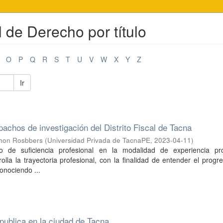
l de Derecho por título
O
P
Q
R
S
T
U
V
W
X
Y
Z
Ir
pachos de investigación del Distrito Fiscal de Tacna
hon Rosbbers
(
Universidad Privada de TacnaPE
,
2023-04-11
)
jo de suficiencia profesional en la modalidad de experiencia pro
rolla la trayectoria profesional, con la finalidad de entender el progr
onociendo ...
 publica en la ciudad de Tacna