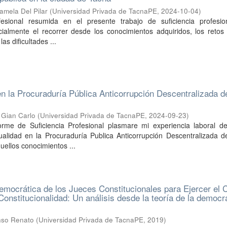
amela Del Pilar
(
Universidad Privada de TacnaPE
,
2024-10-04
)
fesional resumida en el presente trabajo de suficiencia profesio
cialmente el recorrer desde los conocimientos adquiridos, los retos
as dificultades ...
en la Procuraduría Pública Anticorrupción Descentralizada d
, Gian Carlo
(
Universidad Privada de TacnaPE
,
2024-09-23
)
orme de Suficiencia Profesional plasmare mi experiencia laboral d
tualidad en la Procuraduría Publica Anticorrupción Descentralizada 
uellos conocimientos ...
emocrática de los Jueces Constitucionales para Ejercer el C
onstitucionalidad: Un análisis desde la teoría de la democr
onso Renato
(
Universidad Privada de TacnaPE
,
2019
)