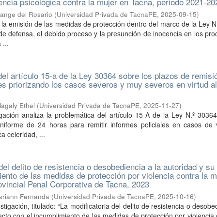
encia psicológica contra la mujer en Tacna, periodo 2021-20
lange del Rosario
(
Universidad Privada de TacnaPE
,
2025-09-15
)
si la emisión de las medidas de protección dentro del marco de la Ley 
de defensa, el debido proceso y la presunción de inocencia en los pr
 ...
del artículo 15-a de la Ley 30364 sobre los plazos de remisi
les priorizando los casos severos y muy severos en virtud a
agaly Ethel
(
Universidad Privada de TacnaPE
,
2025-11-27
)
gación analiza la problemática del artículo 15-A de la Ley N.º 30364
iforme de 24 horas para remitir informes policiales en casos de v
ca celeridad, ...
del delito de resistencia o desobediencia a la autoridad y su
iento de las medidas de protección por violencia contra la m
rovincial Penal Corporativa de Tacna, 2023
ariann Fernanda
(
Universidad Privada de TacnaPE
,
2025-10-16
)
stigación, titulado: “La modificatoria del delito de resistencia o desobe
fecto con el incumplimiento de las medidas de protección por violencia 