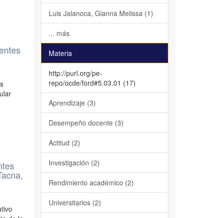
Luis Jalanoca, Gianna Melissa (1)
... más
centes
Materia
http://purl.org/pe-
repo/ocde/ford#5.03.01 (17)
as
ular
Aprendizaje (3)
Desempeño docente (3)
Actitud (2)
Investigación (2)
ntes
 Tacna,
Rendimiento académico (2)
Universitarios (2)
tivo