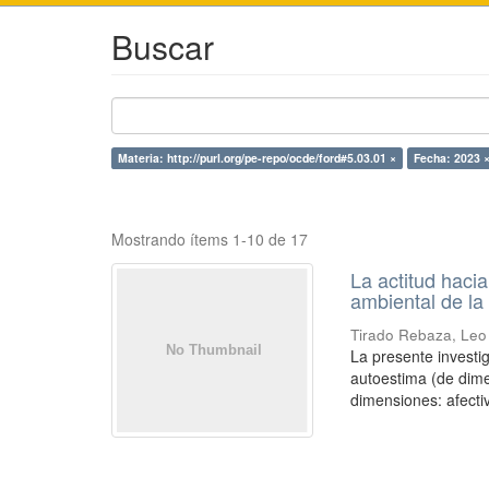
Buscar
Materia: http://purl.org/pe-repo/ocde/ford#5.03.01 ×
Fecha: 2023 
Mostrando ítems 1-10 de 17
La actitud hacia
ambiental de l
Tirado Rebaza, Leo 
La presente investig
autoestima (de dimen
dimensiones: afectiv