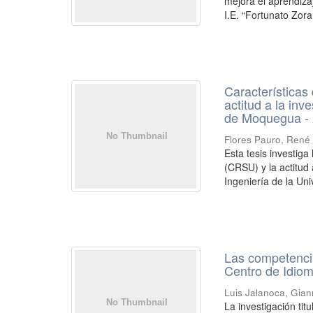
mejora el aprendizaj
I.E. “Fortunato Zora 
Características 
actitud a la inv
de Moquegua -
Flores Pauro, René
Esta tesis investiga 
(CRSU) y la actitud 
Ingeniería de la Uni
Las competencia
Centro de Idio
Luis Jalanoca, Gian
La investigación ti