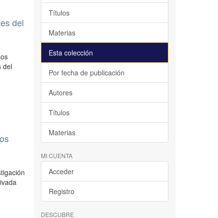
Títulos
tes del
Materias
Esta colección
sos
 del
Por fecha de publicación
Autores
Títulos
Materias
los
MI CUENTA
Acceder
stigación
rivada
Registro
DESCUBRE