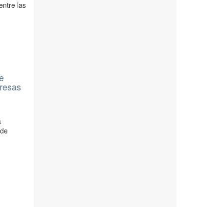
entre las
de
presas
a
 de