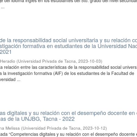
e del idioma inglés en los estudiantes del 5to. grado del nivel secundar
...
de la responsabilidad social universitaria y su relación c
estigación formativa en estudiantes de la Universidad Na
 2021
 Heradio
(
Universidad Privada de Tacna
,
2023-10-03
)
la relación entre las características de la responsabilidad social univers
a la investigación formativa (AIF) de los estudiantes de la Facultad de
versidad ...
s digitales y su relación con el desempeño docente en 
mas de la UNJBG, Tacna - 2022
na Melissa
(
Universidad Privada de Tacna
,
2023-10-12
)
tulada “Competencias digitales y su relación con el desempeño docente 