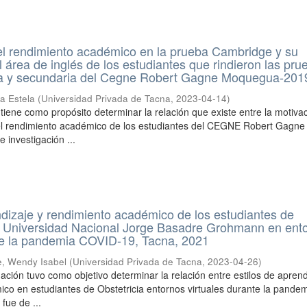
el rendimiento académico en la prueba Cambridge y su
l área de inglés de los estudiantes que rindieron las pru
ria y secundaria del Cegne Robert Gagne Moquegua-201
a Estela
(
Universidad Privada de Tacna
,
2023-04-14
)
 tiene como propósito determinar la relación que existe entre la motiva
 el rendimiento académico de los estudiantes del CEGNE Robert Gagne
 investigación ...
ndizaje y rendimiento académico de los estudiantes de
la Universidad Nacional Jorge Basadre Grohmann en ent
nte la pandemia COVID-19, Tacna, 2021
, Wendy Isabel
(
Universidad Privada de Tacna
,
2023-04-26
)
ación tuvo como objetivo determinar la relación entre estilos de aprend
co en estudiantes de Obstetricia entornos virtuales durante la pande
 fue de ...