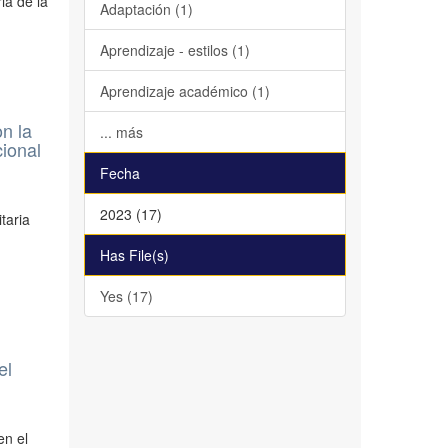
ia de la
Adaptación (1)
Aprendizaje - estilos (1)
Aprendizaje académico (1)
on la
... más
cional
Fecha
2023 (17)
itaria
Has File(s)
Yes (17)
el
en el