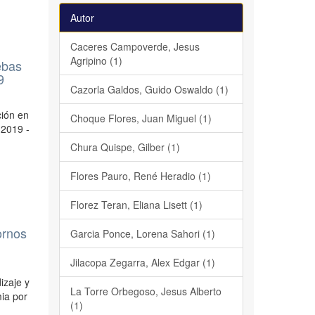
Autor
Caceres Campoverde, Jesus
Agripino (1)
ebas
9
Cazorla Galdos, Guido Oswaldo (1)
ción en
Choque Flores, Juan Miguel (1)
 2019 -
Chura Quispe, Gilber (1)
Flores Pauro, René Heradio (1)
Florez Teran, Eliana Lisett (1)
ornos
Garcia Ponce, Lorena Sahori (1)
Jilacopa Zegarra, Alex Edgar (1)
izaje y
La Torre Orbegoso, Jesus Alberto
mia por
(1)