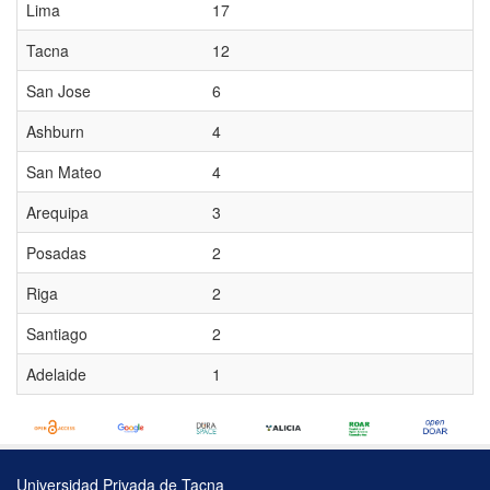
Lima
17
Tacna
12
San Jose
6
Ashburn
4
San Mateo
4
Arequipa
3
Posadas
2
Riga
2
Santiago
2
Adelaide
1
Universidad Privada de Tacna