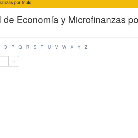
anzas por título
al de Economía y Microfinanzas po
O
P
Q
R
S
T
U
V
W
X
Y
Z
Ir