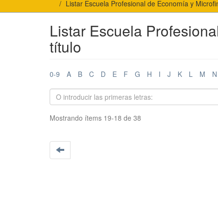
Listar Escuela Profesional de Economía y Microfin
Listar Escuela Profesion
título
0-9
A
B
C
D
E
F
G
H
I
J
K
L
M
N
Mostrando ítems 19-18 de 38