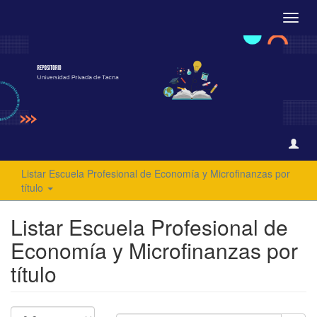
Camb
naveg
Listar Escuela Profesional de Economía y Microfinanzas por
título
Listar Escuela Profesional de
Economía y Microfinanzas por
título