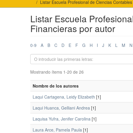
Listar Escuela Profesional de Ciencias Contables
Listar Escuela Profesiona
Financieras por autor
0-9
A
B
C
D
E
F
G
H
I
J
K
L
M
N
Mostrando ítems 1-20 de 26
Nombre de los autores
Laqui Cartagena, Leidy Elizabeth
[1]
Laqui Huanca, Gelliani Andrea
[1]
Laquisa Yufra, Jenifer Carolina
[1]
Laura Arce, Pamela Paula
[1]