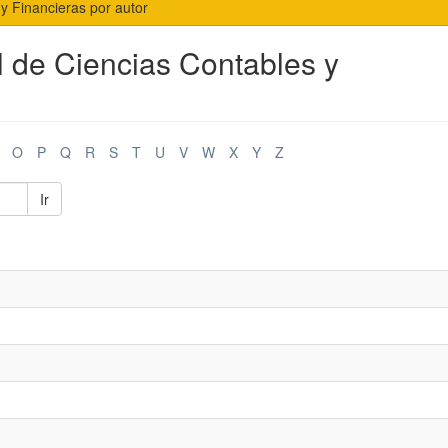
 y Financieras por autor
l de Ciencias Contables y
O
P
Q
R
S
T
U
V
W
X
Y
Z
Ir