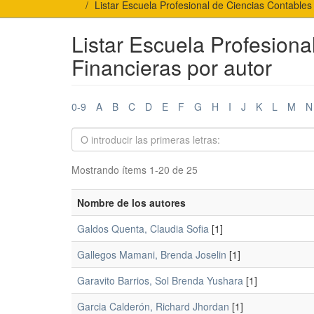
Listar Escuela Profesional de Ciencias Contables
Listar Escuela Profesiona
Financieras por autor
0-9
A
B
C
D
E
F
G
H
I
J
K
L
M
N
Mostrando ítems 1-20 de 25
Nombre de los autores
Galdos Quenta, Claudia Sofia
[1]
Gallegos Mamani, Brenda Joselin
[1]
Garavito Barrios, Sol Brenda Yushara
[1]
Garcia Calderón, Richard Jhordan
[1]