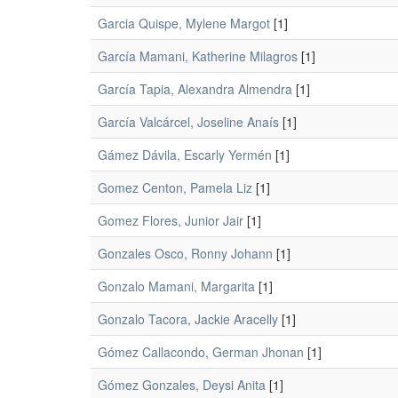
Garcia Quispe, Mylene Margot
[1]
García Mamani, Katherine Milagros
[1]
García Tapia, Alexandra Almendra
[1]
García Valcárcel, Joseline Anaís
[1]
Gámez Dávila, Escarly Yermén
[1]
Gomez Centon, Pamela Liz
[1]
Gomez Flores, Junior Jair
[1]
Gonzales Osco, Ronny Johann
[1]
Gonzalo Mamani, Margarita
[1]
Gonzalo Tacora, Jackie Aracelly
[1]
Gómez Callacondo, German Jhonan
[1]
Gómez Gonzales, Deysi Anita
[1]