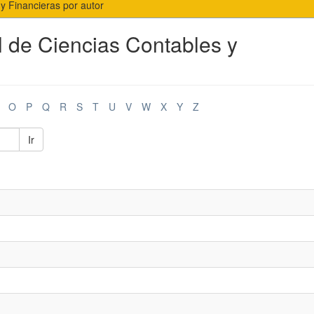
 y Financieras por autor
l de Ciencias Contables y
O
P
Q
R
S
T
U
V
W
X
Y
Z
Ir