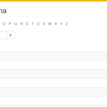
ma
O
P
Q
R
S
T
U
V
W
X
Y
Z
Ir