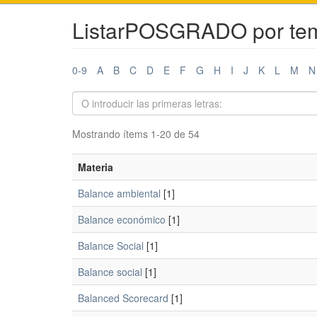
ListarPOSGRADO por te
0-9
A
B
C
D
E
F
G
H
I
J
K
L
M
N
Mostrando ítems 1-20 de 54
Materia
Balance ambiental
[1]
Balance económico
[1]
Balance Social
[1]
Balance social
[1]
Balanced Scorecard
[1]