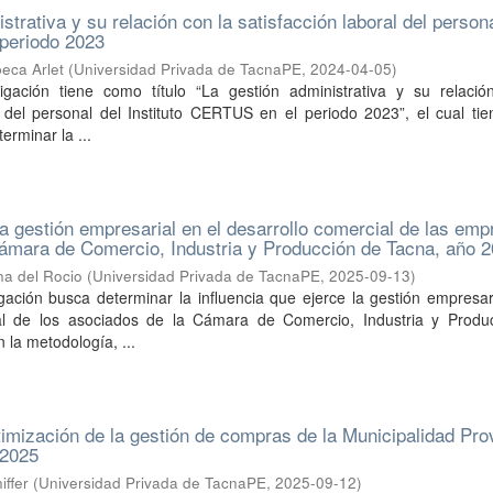
strativa y su relación con la satisfacción laboral del person
 periodo 2023
eca Arlet
(
Universidad Privada de TacnaPE
,
2024-04-05
)
igación tiene como título “La gestión administrativa y su relació
al del personal del Instituto CERTUS en el periodo 2023”, el cual t
terminar la ...
 la gestión empresarial en el desarrollo comercial de las em
ámara de Comercio, Industria y Producción de Tacna, año 
na del Rocio
(
Universidad Privada de TacnaPE
,
2025-09-13
)
gación busca determinar la influencia que ejerce la gestión empresar
ial de los asociados de la Cámara de Comercio, Industria y Produ
 la metodología, ...
ptimización de la gestión de compras de la Municipalidad Prov
,2025
ffer
(
Universidad Privada de TacnaPE
,
2025-09-12
)