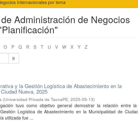
Negocios Internacionales por tema
l de Administración de Negocios
"Planificación"
O
P
Q
R
S
T
U
V
W
X
Y
Z
Ir
rativa y la Gestión Logística de Abastecimiento en la
e Ciudad Nueva, 2025
a
(
Universidad Privada de TacnaPE
,
2025-09-13
)
igación tuvo como objetivo general demostrar la relación entre la
a Gestión Logística de Abastecimiento en la Municipalidad de Ciuda
 utilizada fue ...