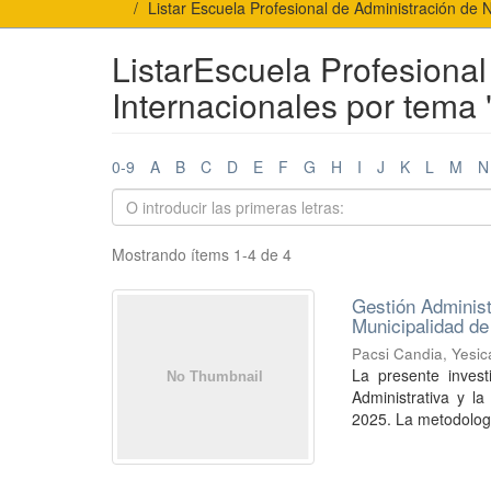
Listar Escuela Profesional de Administración de 
ListarEscuela Profesiona
Internacionales por tema 
0-9
A
B
C
D
E
F
G
H
I
J
K
L
M
N
Mostrando ítems 1-4 de 4
Gestión Administ
Municipalidad d
Pacsi Candia, Yesic
La presente invest
Administrativa y l
2025. La metodología