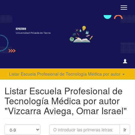
Camb
naveg
Listar Escuela Profesional de Tecnología Médica por autor
Listar Escuela Profesional de
Tecnología Médica por autor
"Vizcarra Aviega, Omar Israel"
Ir