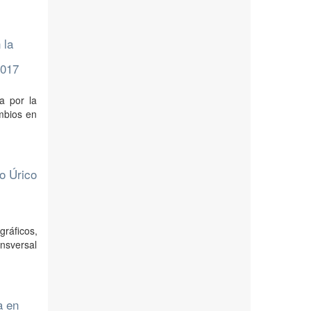
 la
2017
da por la
ambios en
o Úrico
l
gráficos,
ansversal
a en