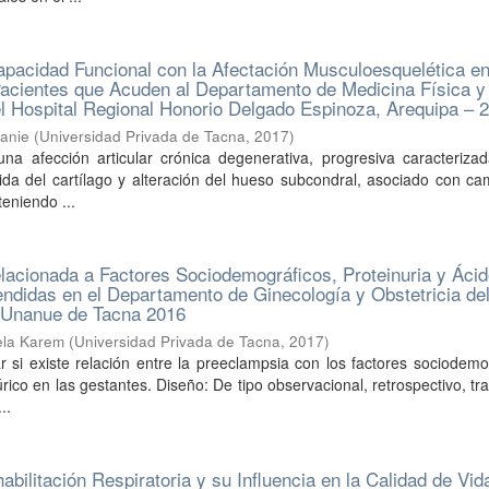
apacidad Funcional con la Afectación Musculoesquelética en
Pacientes que Acuden al Departamento de Medicina Física y
el Hospital Regional Honorio Delgado Espinoza, Arequipa – 
hanie
(
Universidad Privada de Tacna
,
2017
)
una afección articular crónica degenerativa, progresiva caracteriza
ida del cartílago y alteración del hueso subcondral, asociado con c
teniendo ...
acionada a Factores Sociodemográficos, Proteinuria y Ácid
ndidas en el Departamento de Ginecología y Obstetricia de
o Unanue de Tacna 2016
ela Karem
(
Universidad Privada de Tacna
,
2017
)
r si existe relación entre la preeclampsia con los factores sociodemo
úrico en las gestantes. Diseño: De tipo observacional, retrospectivo, tr
..
bilitación Respiratoria y su Influencia en la Calidad de Vid