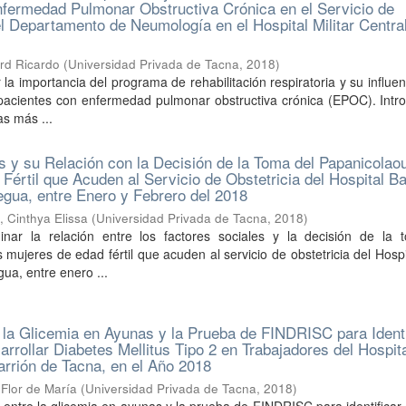
nfermedad Pulmonar Obstructiva Crónica en el Servicio de
el Departamento de Neumología en el Hospital Militar Central
rd Ricardo
(
Universidad Privada de Tacna
,
2018
)
la importancia del programa de rehabilitación respiratoria y su influen
 pacientes con enfermedad pulmonar obstructiva crónica (EPOC). Intr
as más ...
s y su Relación con la Decisión de la Toma del Papanicolaou
Fértil que Acuden al Servicio de Obstetricia del Hospital Ba
a, entre Enero y Febrero del 2018
 Cinthya Elissa
(
Universidad Privada de Tacna
,
2018
)
nar la relación entre los factores sociales y la decisión de la 
 mujeres de edad fértil que acuden al servicio de obstetricia del Hosp
a, entre enero ...
 la Glicemia en Ayunas y la Prueba de FINDRISC para Identi
rrollar Diabetes Mellitus Tipo 2 en Trabajadores del Hospital
arrión de Tacna, en el Año 2018
Flor de María
(
Universidad Privada de Tacna
,
2018
)