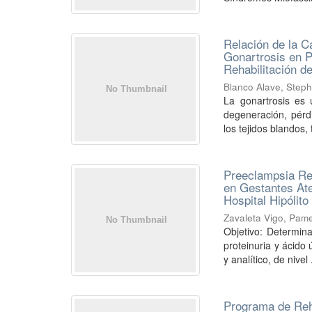
Relación de la C
Gonartrosis en 
Rehabilitación d
Blanco Alave, Step
La gonartrosis es 
degeneración, pérd
los tejidos blandos, 
Preeclampsia Rel
en Gestantes Ate
Hospital Hipólit
Zavaleta Vigo, Pam
Objetivo: Determina
proteinuria y ácido 
y analítico, de nivel .
Programa de Reha