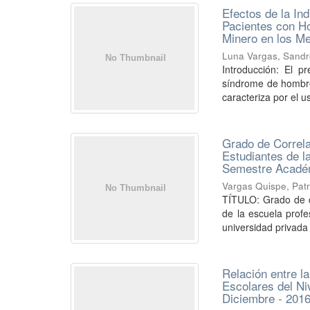
Efectos de la In
Pacientes con Ho
Minero en los M
Luna Vargas, Sandr
Introducción: El p
síndrome de hombro
caracteriza por el us
Grado de Correla
Estudiantes de l
Semestre Académi
Vargas Quispe, Patr
TÍTULO: Grado de co
de la escuela prof
universidad privada
Relación entre l
Escolares del Ni
Diciembre - 201