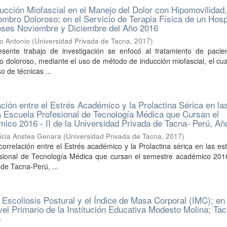
ducción Miofascial en el Manejo del Dolor con Hipomovilidad
mbro Doloroso; en el Servicio de Terapia Física de un Hosp
eses Noviembre y Diciembre del Año 2016
o Antonio
(
Universidad Privada de Tacna
,
2017
)
resente trabajo de investigación se enfocó al tratamiento de pacie
 doloroso, mediante el uso de método de inducción miofascial, el cu
o de técnicas ...
ción entre el Estrés Académico y la Prolactina Sérica en la
a Escuela Profesional de Tecnología Médica que Cursan el
co 2016 - II de la Universidad Privada de Tacna- Perú, Añ
icia Aristea Genara
(
Universidad Privada de Tacna
,
2017
)
rrelación entre el Estrés académico y la Prolactina sérica en las es
esional de Tecnología Médica que cursan el semestre académico 2016-
 de Tacna-Perú, ...
a Escoliosis Postural y el Índice de Masa Corporal (IMC); en
vel Primario de la Institución Educativa Modesto Molina; Tac
6