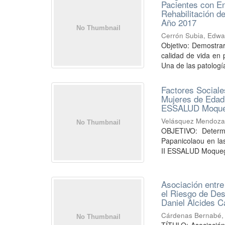
Pacientes con E
Rehabilitación d
Año 2017
Cerrón Subia, Edwa
Objetivo: Demostrar 
calidad de vida en
Una de las patologí
Factores Sociale
Mujeres de Edad 
ESSALUD Moquegu
Velásquez Mendoza,
OBJETIVO: Determi
Papanicolaou en las
II ESSALUD Moquegu
Asociación entre
el Riesgo de Desa
Daniel Alcides C
Cárdenas Bernabé, 