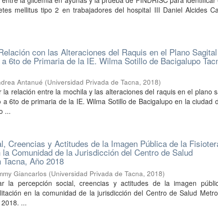
entre la glicemia en ayunas y la prueba de FINDRISC para identificar 
etes mellitus tipo 2 en trabajadores del hospital III Daniel Alcides C
Relación con las Alteraciones del Raquis en el Plano Sagital
 a 6to de Primaria de la IE. Wilma Sotillo de Bacigalupo Tac
ndrea Antanué
(
Universidad Privada de Tacna
,
2018
)
 la relación entre la mochila y las alteraciones del raquis en el plano s
o a 6to de primaria de la IE. Wilma Sotillo de Bacigalupo en la ciudad
 ...
l, Creencias y Actitudes de la Imagen Pública de la Fisioter
n la Comunidad de la Jurisdicción del Centro de Salud
n Tacna, Año 2018
immy Giancarlos
(
Universidad Privada de Tacna
,
2018
)
ar la percepción social, creencias y actitudes de la imagen públi
bilitación en la comunidad de la jurisdicción del Centro de Salud Metro
2018. ...