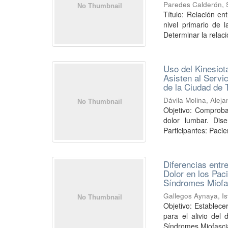
Paredes Calderón,
Título: Relación en
nivel primario de 
Determinar la relaci
Uso del Kinesiot
Asisten al Servic
de la Ciudad de 
Dávila Molina, Alej
Objetivo: Comproba
dolor lumbar. Dis
Participantes: Pacie
Diferencias entre
Dolor en los Pac
Síndromes Miofas
Gallegos Aynaya, Is
Objetivo: Establecer
para el alivio del
Síndromes Miofascial