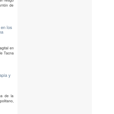
el riesgo
arrión de
 en los
na
agital en
 de Tacna
apia y
ca de la
politano,