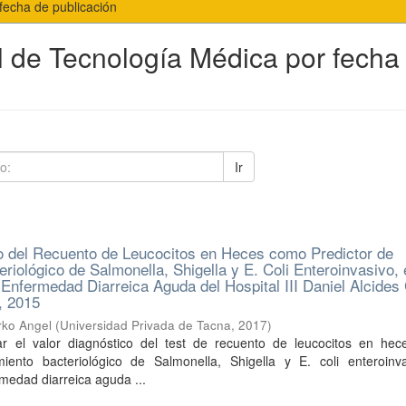
fecha de publicación
l de Tecnología Médica por fecha
Ir
o del Recuento de Leucocitos en Heces como Predictor de
eriológico de Salmonella, Shigella y E. Coli Enteroinvasivo,
 Enfermedad Diarreica Aguda del Hospital III Daniel Alcides
 2015
rko Angel
(
Universidad Privada de Tacna
,
2017
)
ar el valor diagnóstico del test de recuento de leucocitos en he
miento bacteriológico de Salmonella, Shigella y E. coli enteroinv
medad diarreica aguda ...