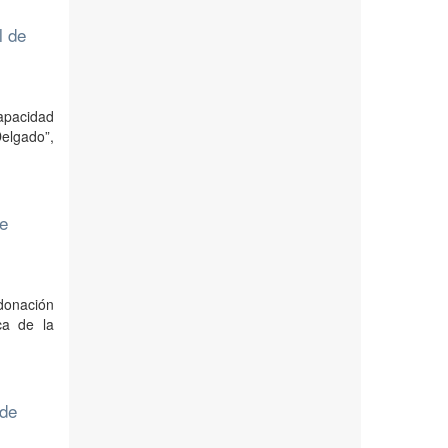
l de
apacidad
elgado”,
de
 donación
ca de la
 de