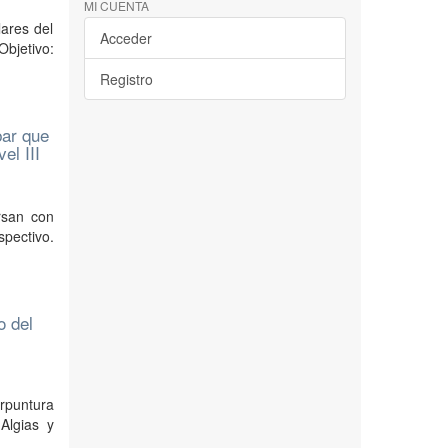
MI CUENTA
lares del
Acceder
bjetivo:
Registro
bar que
el III
rsan con
pectivo.
o del
erpuntura
Algias y