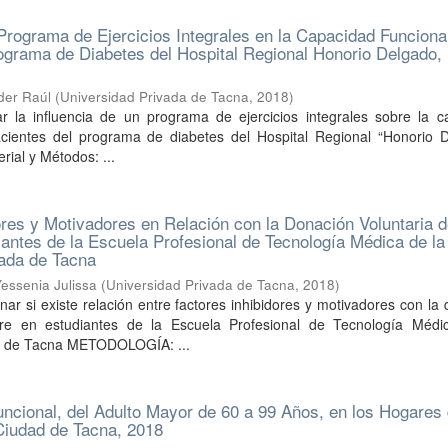
 Programa de Ejercicios Integrales en la Capacidad Funciona
ograma de Diabetes del Hospital Regional Honorio Delgado,
der Raúl
(
Universidad Privada de Tacna
,
2018
)
ar la influencia de un programa de ejercicios integrales sobre la c
acientes del programa de diabetes del Hospital Regional “Honorio D
rial y Métodos: ...
ores y Motivadores en Relación con la Donación Voluntaria 
antes de la Escuela Profesional de Tecnología Médica de la
vada de Tacna
Yessenia Julissa
(
Universidad Privada de Tacna
,
2018
)
r si existe relación entre factores inhibidores y motivadores con la
gre en estudiantes de la Escuela Profesional de Tecnología Médi
da de Tacna METODOLOGÍA: ...
ncional, del Adulto Mayor de 60 a 99 Años, en los Hogares
Ciudad de Tacna, 2018