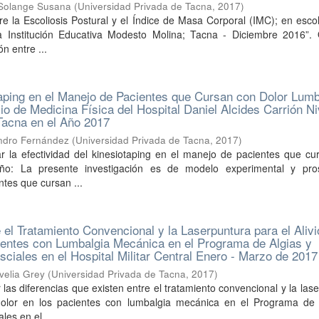
 Solange Susana
(
Universidad Privada de Tacna
,
2017
)
tre la Escoliosis Postural y el Índice de Masa Corporal (IMC); en esco
la Institución Educativa Modesto Molina; Tacna - Diciembre 2016”. O
ón entre ...
aping en el Manejo de Pacientes que Cursan con Dolor Lum
io de Medicina Física del Hospital Daniel Alcides Carrión Niv
Tacna en el Año 2017
andro Fernández
(
Universidad Privada de Tacna
,
2017
)
r la efectividad del kinesiotaping en el manejo de pacientes que cu
eño: La presente investigación es de modelo experimental y pros
ntes que cursan ...
 el Tratamiento Convencional y la Laserpuntura para el Alivi
ientes con Lumbalgia Mecánica en el Programa de Algias y
ciales en el Hospital Militar Central Enero - Marzo de 2017
velia Grey
(
Universidad Privada de Tacna
,
2017
)
 las diferencias que existen entre el tratamiento convencional y la las
 dolor en los pacientes con lumbalgia mecánica en el Programa de 
es en el ...