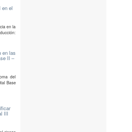
 en el
cia en la
oducción:
 en las
se II –
toma del
ital Base
ficar
 III