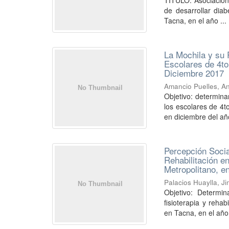
TÍTULO: Asociación 
de desarrollar diab
Tacna, en el año ...
La Mochila y su 
Escolares de 4to
Diciembre 2017
Amancio Puelles, A
Objetivo: determinar
los escolares de 4t
en diciembre del año
Percepción Socia
Rehabilitación e
Metropolitano, e
Palacios Huaylla, J
Objetivo: Determin
fisioterapia y reha
en Tacna, en el año 