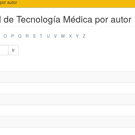
por autor
l de Tecnología Médica por autor
O
P
Q
R
S
T
U
V
W
X
Y
Z
Ir