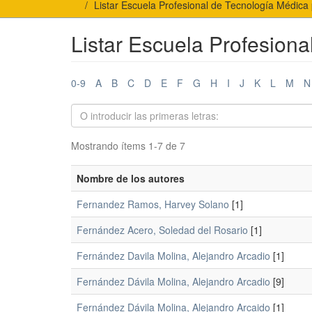
Listar Escuela Profesional de Tecnología Médica 
Listar Escuela Profesiona
0-9
A
B
C
D
E
F
G
H
I
J
K
L
M
N
Mostrando ítems 1-7 de 7
Nombre de los autores
Fernandez Ramos, Harvey Solano
[1]
Fernández Acero, Soledad del Rosario
[1]
Fernández Davila Molina, Alejandro Arcadio
[1]
Fernández Dávila Molina, Alejandro Arcadio
[9]
Fernández Dávila Molina, Alejandro Arcaido
[1]