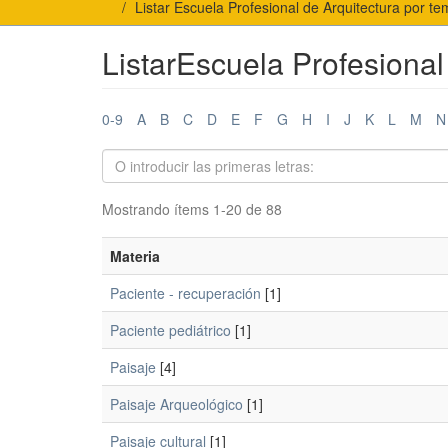
Listar Escuela Profesional de Arquitectura por t
ListarEscuela Profesional
0-9
A
B
C
D
E
F
G
H
I
J
K
L
M
N
Mostrando ítems 1-20 de 88
Materia
Paciente - recuperación
[1]
Paciente pediátrico
[1]
Paisaje
[4]
Paisaje Arqueológico
[1]
Paisaje cultural
[1]