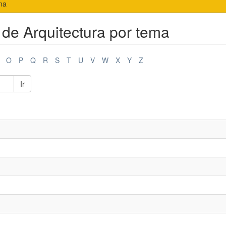
ema
 de Arquitectura por tema
O
P
Q
R
S
T
U
V
W
X
Y
Z
Ir