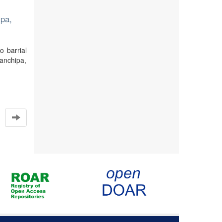
ipa,
o barrial
Lanchipa,