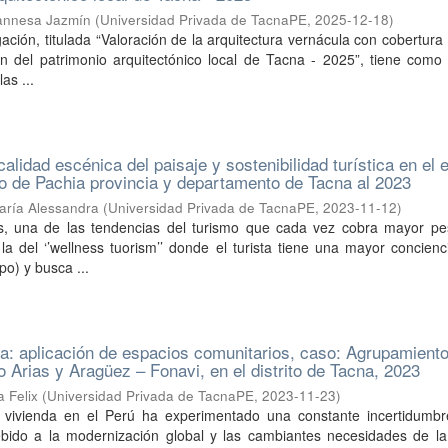
annesa Jazmín
(
Universidad Privada de TacnaPE
,
2025-12-18
)
gación, titulada “Valoración de la arquitectura vernácula con cobertura
n del patrimonio arquitectónico local de Tacna - 2025”, tiene como 
as ...
calidad escénica del paisaje y sostenibilidad turística en el 
rito de Pachia provincia y departamento de Tacna al 2023
aría Alessandra
(
Universidad Privada de TacnaPE
,
2023-11-12
)
s, una de las tendencias del turismo que cada vez cobra mayor pe
la del ‘’wellness tuorism’’ donde el turista tiene una mayor concien
po) y busca ...
va: aplicación de espacios comunitarios, caso: Agrupamient
o Arias y Aragüez – Fonavi, en el distrito de Tacna, 2023
a Felix
(
Universidad Privada de TacnaPE
,
2023-11-23
)
 vivienda en el Perú ha experimentado una constante incertidumbr
bido a la modernización global y las cambiantes necesidades de la 