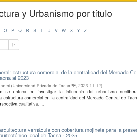
ctura y Urbanismo por título
O
P
Q
R
S
T
U
V
W
X
Y
Z
Ir
eral: estructura comercial de la centralidad del Mercado Ce
Tacna al 2023
Noemi
(
Universidad Privada de TacnaPE
,
2023-11-12
)
io se enfoca en investigar la influencia del urbanismo neoliber
a estructura comercial en la centralidad del Mercado Central de Tac
pectiva cualitativa. ...
 arquitectura vernácula con cobertura mojinete para la prese
quitectónico local de Tacna - 2025