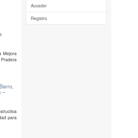
Acceder
Registro
a
la Mejora
a Pradera
Barro,
a –
structiva
idad para