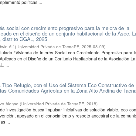
mplementó políticas ...
rés social con crecimiento progresivo para la mejora de la
licado en el diseño de un conjunto habitacional de la Asoc. L
, distrito CGAL, 2025
win Alí
(
Universidad Privada de TacnaPE
,
2025-08-09
)
titulada “Vivienda de Interés Social con Crecimiento Progresivo para 
, Aplicado en el Diseño de un Conjunto Habitacional de la Asociación L
L, ...
 Tipo Refugio, con el Uso del Sistema Eco Constructivo de 
las Comunidades Agrícolas en la Zona Alto Andina de Tacn
vo Alonso
(
Universidad Privada de TacnaPE
,
2018
)
 de investigación busca impulsar iniciativas de solución viable, eco con
evención, apoyado en el conocimiento y respeto ancestral de la comun
as ...