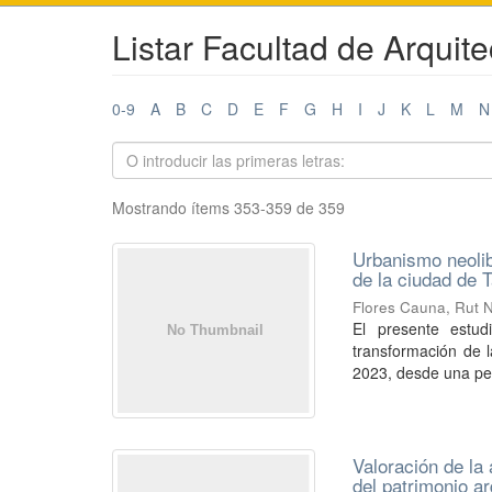
Listar Facultad de Arquite
0-9
A
B
C
D
E
F
G
H
I
J
K
L
M
N
Mostrando ítems 353-359 de 359
Urbanismo neolib
de la ciudad de 
Flores Cauna, Rut 
El presente estud
transformación de l
2023, desde una pers
Valoración de la
del patrimonio ar