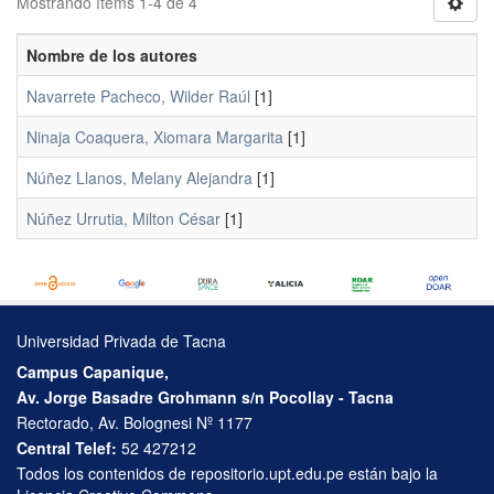
Mostrando ítems 1-4 de 4
Nombre de los autores
Navarrete Pacheco, Wilder Raúl
[1]
Ninaja Coaquera, Xiomara Margarita
[1]
Núñez Llanos, Melany Alejandra
[1]
Núñez Urrutia, Milton César
[1]
Universidad Privada de Tacna
Campus Capanique,
Av. Jorge Basadre Grohmann s/n Pocollay - Tacna
Rectorado, Av. Bolognesi Nº 1177
Central Telef:
52 427212
Todos los contenidos de repositorio.upt.edu.pe están bajo la