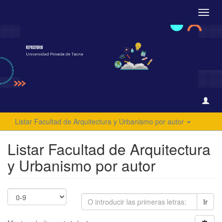
Camb
naveg
Listar Facultad de Arquitectura y Urbanismo por autor
Listar Facultad de Arquitectura
y Urbanismo por autor
Ir