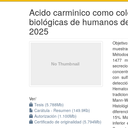
Acido carminico como col
biológicas de humanos del
2025
Objetivo
muestras
Métodos
1477 mu
secrecio
concent
con sul
detecc
Hematox
tradicio
Ver/
Mann-W
Tesis (5.788Mb)
Histoló
Carátula - Resumen (149.9Kb)
diferenc
Autorización (1.100Mb)
15% Mor
Certificado de originalidad (5.794Mb)
inferior