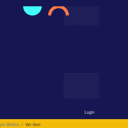
Login
gía Médica
Ver ítem