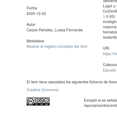
Secreci
Lugol y 
Fecha
Cochinil
2025-12-03
≥ 0,05).
ecológi
Autor
mayoría
Carpio Paredes, Luissa Fernanda
hematol
sostenib
Metadatos
Mostrar el registro completo del ítem
URI
https://
Colecci
Escuela
El ítem tiene asociados los siguientes ficheros de licen
Creative Commons
Excepto si se señala
repo/semantics/em