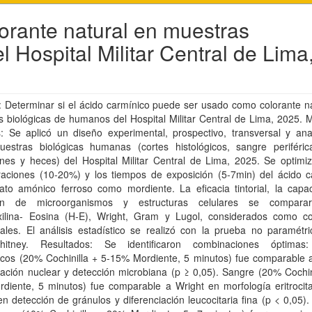
orante natural en muestras
 Hospital Militar Central de Lima
: Determinar si el ácido carmínico puede ser usado como colorante n
 biológicas de humanos del Hospital Militar Central de Lima, 2025. M
: Se aplicó un diseño experimental, prospectivo, transversal y anal
estras biológicas humanas (cortes histológicos, sangre periférica
nes y heces) del Hospital Militar Central de Lima, 2025. Se optimiz
raciones (10-20%) y los tiempos de exposición (5-7min) del ácido c
fato amónico ferroso como mordiente. La eficacia tintorial, la capa
ión de microorganismos y estructuras celulares se compara
ilina- Eosina (H-E), Wright, Gram y Lugol, considerados como co
nales. El análisis estadístico se realizó con la prueba no paramétr
hitney. Resultados: Se identificaron combinaciones óptimas:
gicos (20% Cochinilla + 5-15% Mordiente, 5 minutos) fue comparable 
iación nuclear y detección microbiana (p ≥ 0,05). Sangre (20% Cochin
diente, 5 minutos) fue comparable a Wright en morfología eritrocita
 en detección de gránulos y diferenciación leucocitaria fina (p < 0,05)