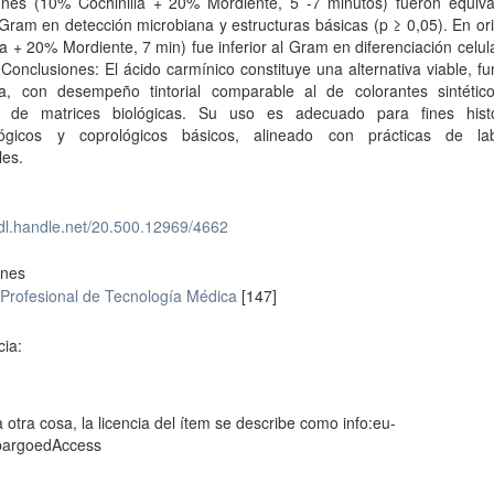
ones (10% Cochinilla + 20% Mordiente, 5 -7 minutos) fueron equiva
Gram en detección microbiana y estructuras básicas (p ≥ 0,05). En o
la + 20% Mordiente, 7 min) fue inferior al Gram en diferenciación celula
 Conclusiones: El ácido carmínico constituye una alternativa viable, fu
ca, con desempeño tintorial comparable al de colorantes sintétic
 de matrices biológicas. Su uso es adecuado para fines histo
ógicos y coprológicos básicos, alineado con prácticas de lab
les.
hdl.handle.net/20.500.12969/4662
ones
 Profesional de Tecnología Médica
[147]
cia:
 otra cosa, la licencia del ítem se describe como info:eu-
bargoedAccess