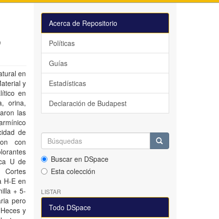
Acerca de Repositorio
,
Políticas
Guías
atural en
aterial y
Estadísticas
ítico en
, orina,
Declaración de Budapest
aron las
armínico
cidad de
ron con
lorantes
Buscar en DSpace
ica U de
 Cortes
Esta colección
a H-E en
illa + 5-
LISTAR
ria pero
Todo DSpace
. Heces y