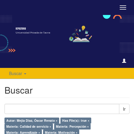
Camb
naveg
Buscar
Buscar
Ir
Autor: Mejía Diaz, Óscar Renato ×
Has File(s): true ×
Materia: Calidad de servicio ×
Materia: Percepción ×
Materia: Aprendizaje ×
Materia: Motivación ×