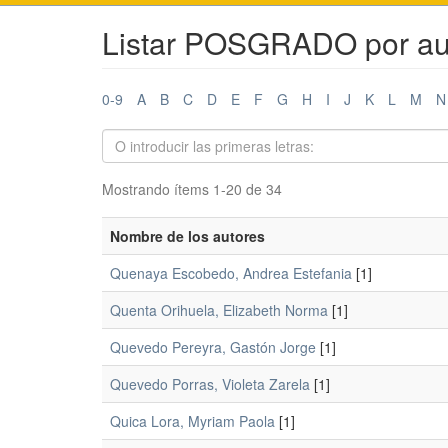
Listar POSGRADO por au
0-9
A
B
C
D
E
F
G
H
I
J
K
L
M
N
Mostrando ítems 1-20 de 34
Nombre de los autores
Quenaya Escobedo, Andrea Estefania
[1]
Quenta Orihuela, Elizabeth Norma
[1]
Quevedo Pereyra, Gastón Jorge
[1]
Quevedo Porras, Violeta Zarela
[1]
Quica Lora, Myriam Paola
[1]