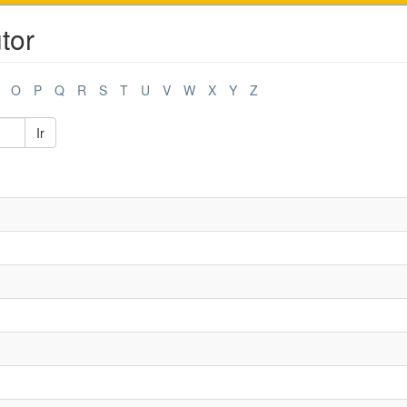
tor
O
P
Q
R
S
T
U
V
W
X
Y
Z
Ir