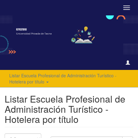
Camb
naveg
Listar Escuela Profesional de Administración Turístico -
Hotelera por título
Listar Escuela Profesional de
Administración Turístico -
Hotelera por título