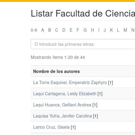
Listar Facultad de Cienci
0-9
A
B
C
D
E
F
G
H
I
J
K
L
M
N
Mostrando ítems 1-20 de 44
Nombre de los autores
La Torre Esquivel, Emperatriz Zaphyro
[1]
Laqui Cartagena, Leidy Elizabeth
[1]
Laqui Huanca, Gelliani Andrea
[1]
Laquisa Yufra, Jenifer Carolina
[1]
Larico Cruz, Gisela
[1]