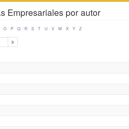
as Empresariales por autor
O
P
Q
R
S
T
U
V
W
X
Y
Z
Ir