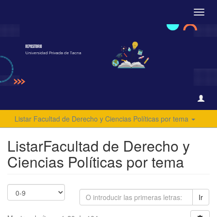
Camb
naveg
Listar Facultad de Derecho y Ciencias Políticas por tema
ListarFacultad de Derecho y
Ciencias Políticas por tema
Ir