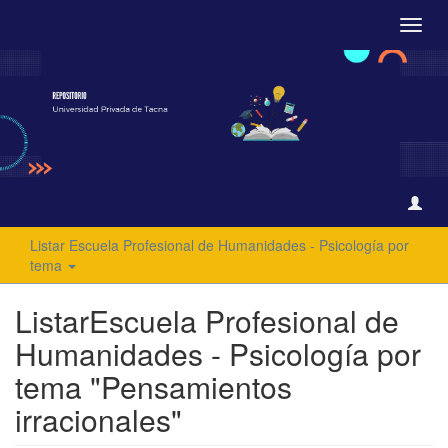
Camb
naveg
Listar Escuela Profesional de Humanidades - Psicología por
tema
ListarEscuela Profesional de
Humanidades - Psicología por
tema "Pensamientos
irracionales"