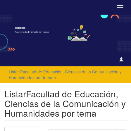
Camb
naveg
Listar Facultad de Educación, Ciencias de la Comunicación y
Humanidades por tema
ListarFacultad de Educación,
Ciencias de la Comunicación y
Humanidades por tema