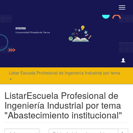
Camb
naveg
Listar Escuela Profesional de Ingeniería Industrial por tema
ListarEscuela Profesional de
Ingeniería Industrial por tema
"Abastecimiento institucional"