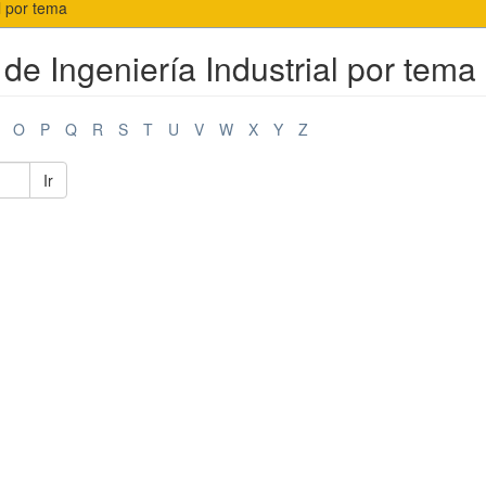
l por tema
de Ingeniería Industrial por tema
O
P
Q
R
S
T
U
V
W
X
Y
Z
Ir