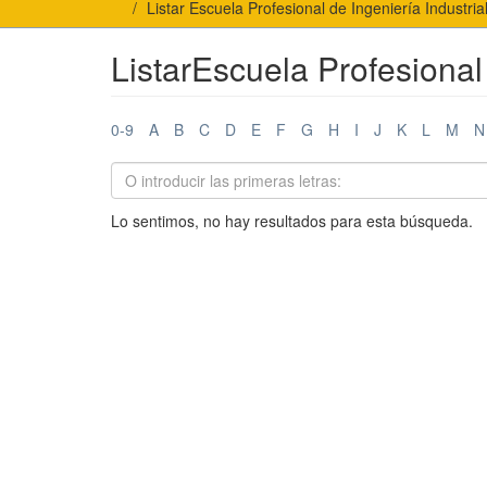
Listar Escuela Profesional de Ingeniería Industria
ListarEscuela Profesional 
0-9
A
B
C
D
E
F
G
H
I
J
K
L
M
N
Lo sentimos, no hay resultados para esta búsqueda.