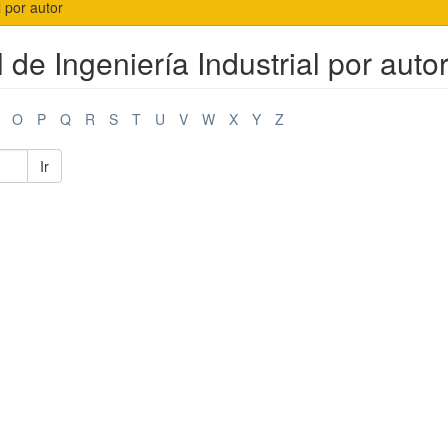
l por autor
 de Ingeniería Industrial por auto
O
P
Q
R
S
T
U
V
W
X
Y
Z
Ir