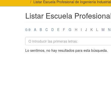
Listar Escuela Profesional de Ingeniería Industria
Listar Escuela Profesional
0-9
A
B
C
D
E
F
G
H
I
J
K
L
M
N
Lo sentimos, no hay resultados para esta búsqueda.