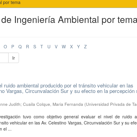
al por tema
 de Ingeniería Ambiental por tem
O
P
Q
R
S
T
U
V
W
X
Y
Z
Ir
 ruido ambiental producido por el tránsito vehicular en las
no Vargas, Circunvalación Sur y su efecto en la percepción 
anne Judith
;
Cuaila Colque, Maria Fernanda
(
Universidad Privada de T
vestigación tuvo como objetivo general evaluar el nivel de ruido a
nsito vehicular en las Av. Celestino Vargas, Circunvalación Sur y su efe
 el ...