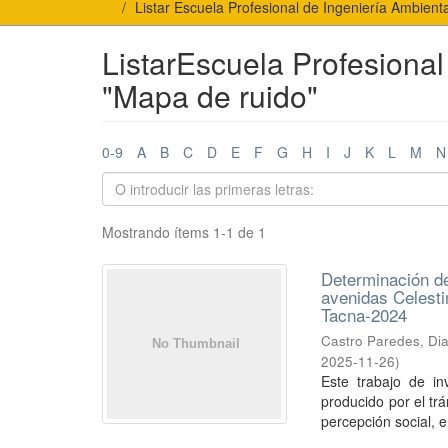
Listar Escuela Profesional de Ingeniería Ambient
ListarEscuela Profesional
"Mapa de ruido"
0-9
A
B
C
D
E
F
G
H
I
J
K
L
M
N
Mostrando ítems 1-1 de 1
Determinación del
avenidas Celesti
Tacna-2024
Castro Paredes, Di
2025-11-26
)
Este trabajo de in
producido por el trá
percepción social, en