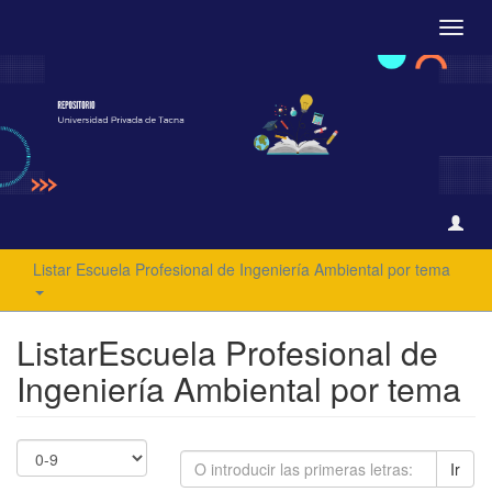
Camb
naveg
Listar Escuela Profesional de Ingeniería Ambiental por tema
ListarEscuela Profesional de
Ingeniería Ambiental por tema
Ir