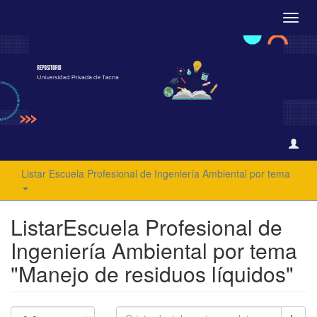
Camb
naveg
Listar Escuela Profesional de Ingeniería Ambiental por tema
ListarEscuela Profesional de
Ingeniería Ambiental por tema
"Manejo de residuos líquidos"