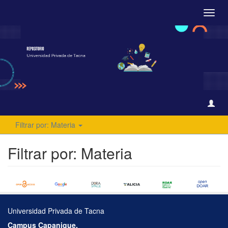
Camb
naveg
Filtrar por: Materia
Filtrar por: Materia
Universidad Privada de Tacna
Campus Capanique,