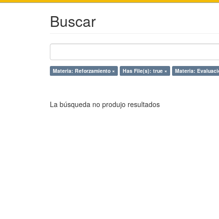
Buscar
Materia: Reforzamiento ×
Has File(s): true ×
Materia: Evaluaci
La búsqueda no produjo resultados