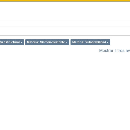
ón estructural ×
Materia: Sismorresistente ×
Materia: Vulnerabilidad ×
Mostrar filtros 