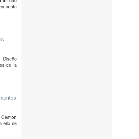
rabilidad
ficamente
es
 Diseño
les de la
amentos
a Gestión
 ello se