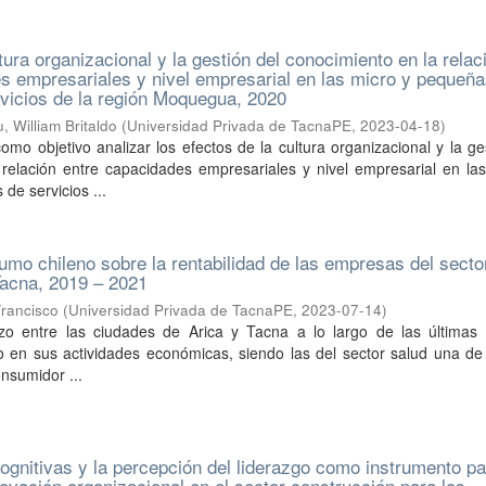
tura organizacional y la gestión del conocimiento en la relac
s empresariales y nivel empresarial en las micro y pequeñ
vicios de la región Moquegua, 2020
 William Britaldo
(
Universidad Privada de TacnaPE
,
2023-04-18
)
como objetivo analizar los efectos de la cultura organizacional y la ge
 relación entre capacidades empresariales y nivel empresarial en la
e servicios ...
umo chileno sobre la rentabilidad de las empresas del secto
Tacna, 2019 – 2021
Francisco
(
Universidad Privada de TacnaPE
,
2023-07-14
)
terizo entre las ciudades de Arica y Tacna a lo largo de las última
o en sus actividades económicas, siendo las del sector salud una de
onsumidor ...
gnitivas y la percepción del liderazgo como instrumento pa
novación organizacional en el sector construcción para los