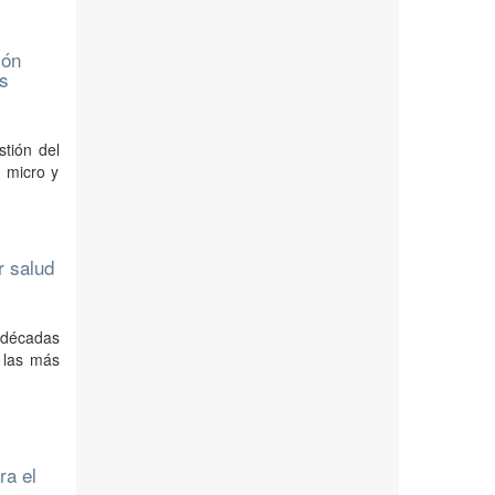
ión
as
stión del
s micro y
r salud
s décadas
 las más
ra el