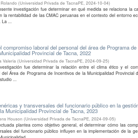
h Rolando
(
Universidad Privada de TacnaPE
,
2024-10-04
)
resente investigación fue determinar en qué medida se relaciona la c
con la rentabilidad de las CMAC peruanas en el contexto del entorno 
La ...
 el compromiso laboral del personal del área de Programa de
 Municipalidad Provincial de Tacna, 2022
 Valeria
(
Universidad Privada de TacnaPE
,
2024-09-25
)
nvestigación fue determinar la relación entre el clima ético y el c
l del Área de Programa de Incentivos de la Municipalidad Provincial
studio ...
éricas y transversales del funcionario público en la gestió
la Municipalidad Provincial de Tacna, 2023
ens Houson
(
Universidad Privada de TacnaPE
,
2024-09-05
)
fectuada plantea como objetivo general, el determinar cómo las comp
rsales del funcionario público influyen en la implementación de la ge
unicipalidad ...