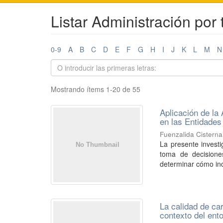
Listar Administración por t
0-9
A
B
C
D
E
F
G
H
I
J
K
L
M
N
Mostrando ítems 1-20 de 55
Aplicación de la
en las Entidades
Fuenzalida Cisterna
La presente investig
toma de decisione
determinar cómo incid
La calidad de car
contexto del en