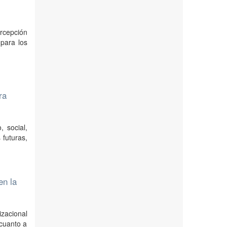
ercepción
 para los
ra
, social,
 futuras,
en la
zacional
 cuanto a