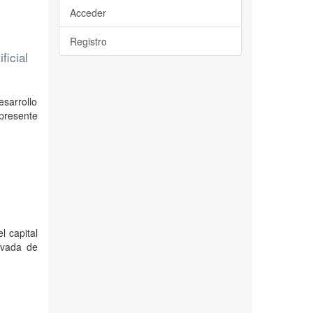
Acceder
Registro
ficial
esarrollo
presente
l capital
rivada de