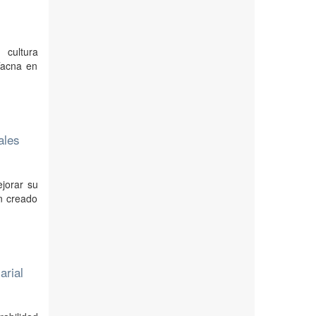
 cultura
Tacna en
ales
jorar su
an creado
arial