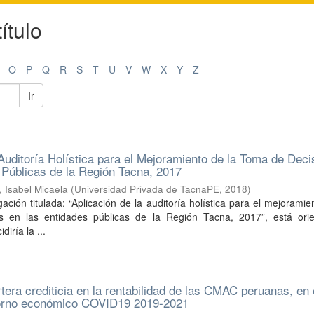
ítulo
O
P
Q
R
S
T
U
V
W
X
Y
Z
Ir
 Auditoría Holística para el Mejoramiento de la Toma de Dec
 Públicas de la Región Tacna, 2017
, Isabel Micaela
(
Universidad Privada de TacnaPE
,
2018
)
ación titulada: “Aplicación de la auditoría holística para el mejoramie
s en las entidades públicas de la Región Tacna, 2017”, está ori
iría la ...
tera crediticia en la rentabilidad de las CMAC peruanas, en 
torno económico COVID19 2019-2021