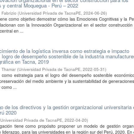
s y central Moquegua - Perú – 2022
 Fabrizio
(
Universidad Privada de TacnaPE
,
2024-06-26
)
 tiene como objetivo demostrar cómo las Emociones Cognitivas y la P
lacionan con la Innovación Organizacional en el sector construcción
entral en ...
imiento de la logística inversa como estrategia e impacto
l logro de desempeño sostenible de la industria manufacture
gráfica en Tacna, 2019
rd Thamar
(
Universidad Privada de TacnaPE
,
2022-05-31
)
sa como estrategia para el logro del desempeño sostenible económico
preservación del medio ambiente y la sustentabilidad de generaciones
 como ...
go de los directivos y la gestión organizacional universitaria 
erú 2020
(
Universidad Privada de TacnaPE
,
2022-04-20
)
igación tiene como propósito proponer un modelo de gestión organi
e liderazgo, para las universidades en la región sur del Perú, 2020. En