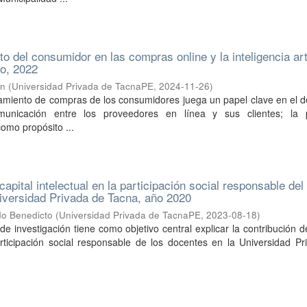
 del consumidor en las compras online y la inteligencia arti
lo, 2022
on
(
Universidad Privada de TacnaPE
,
2024-11-26
)
amiento de compras de los consumidores juega un papel clave en el d
municación entre los proveedores en línea y sus clientes; la 
como propósito ...
capital intelectual en la participación social responsable del
iversidad Privada de Tacna, año 2020
do Benedicto
(
Universidad Privada de TacnaPE
,
2023-08-18
)
de investigación tiene como objetivo central explicar la contribución de
articipación social responsable de los docentes en la Universidad P