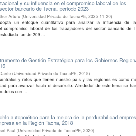
zacional y su influencia en el compromiso laboral de los
 sector bancario de Tacna, periodo 2023
ther Arturo
(
Universidad Privada de TacnaPE
,
2025-11-20
)
adopta un enfoque cuantitativo para analizar la influencia de la
el compromiso laboral de los trabajadores del sector bancario de 
estudiada fue de 209 ...
trumento de Gestión Estratégica para los Gobiernos Region
016
 Dante
(
Universidad Privada de TacnaPE
,
2018
)
entrales y retos que tienen nuestro país y las regiones es cómo me
vidad para avanzar hacia el desarrollo. Alrededor de este tema se h
modelos con ...
elo autopoiético para la mejora de la perdurabilidad empres
mpresa en la Región Tacna, 2018
sef Paul
(
Universidad Privada de TacnaPE
,
2020
)