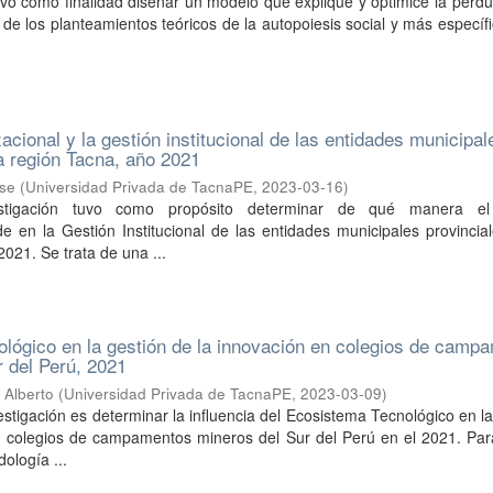
uvo como finalidad diseñar un modelo que explique y optimice la perdu
r de los planteamientos teóricos de la autopoiesis social y más especí
acional y la gestión institucional de las entidades municipal
la región Tacna, año 2021
sse
(
Universidad Privada de TacnaPE
,
2023-03-16
)
stigación tuvo como propósito determinar de qué manera el
de en la Gestión Institucional de las entidades municipales provincia
021. Se trata de una ...
lógico en la gestión de la innovación en colegios de camp
r del Perú, 2021
 Alberto
(
Universidad Privada de TacnaPE
,
2023-03-09
)
vestigación es determinar la influencia del Ecosistema Tecnológico en l
n colegios de campamentos mineros del Sur del Perú en el 2021. Para
ología ...