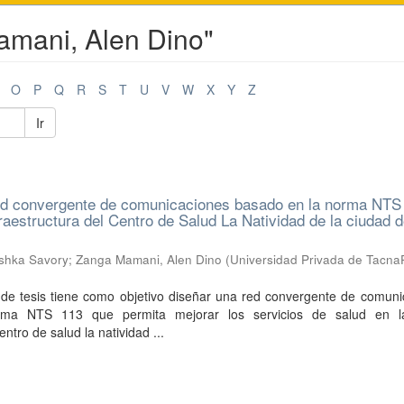
Mamani, Alen Dino"
O
P
Q
R
S
T
U
V
W
X
Y
Z
Ir
ed convergente de comunicaciones basado en la norma NTS
fraestructura del Centro de Salud La Natividad de la ciudad 
shka Savory
;
Zanga Mamani, Alen Dino
(
Universidad Privada de Tacn
o de tesis tiene como objetivo diseñar una red convergente de comun
ma NTS 113 que permita mejorar los servicios de salud en l
entro de salud la natividad ...