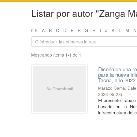
Listar por autor "Zanga 
0-9
A
B
C
D
E
F
G
H
I
J
K
L
M
N
Mostrando ítems 1-1 de 1
Diseño de una r
para la nueva in
Tacna, año 2022
Marazo Cama, Dale
2023-05-23
)
El presente trabaj
basado en la Nor
infraestructura del c