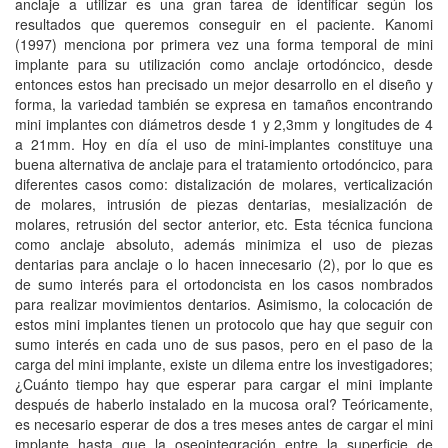
anclaje a utilizar es una gran tarea de identificar según los
resultados que queremos conseguir en el paciente. Kanomi
(1997) menciona por primera vez una forma temporal de mini
implante para su utilización como anclaje ortodóncico, desde
entonces estos han precisado un mejor desarrollo en el diseño y
forma, la variedad también se expresa en tamaños encontrando
mini implantes con diámetros desde 1 y 2,3mm y longitudes de 4
a 21mm. Hoy en día el uso de mini-implantes constituye una
buena alternativa de anclaje para el tratamiento ortodóncico, para
diferentes casos como: distalización de molares, verticalización
de molares, intrusión de piezas dentarias, mesialización de
molares, retrusión del sector anterior, etc. Esta técnica funciona
como anclaje absoluto, además minimiza el uso de piezas
dentarias para anclaje o lo hacen innecesario (2), por lo que es
de sumo interés para el ortodoncista en los casos nombrados
para realizar movimientos dentarios. Asimismo, la colocación de
estos mini implantes tienen un protocolo que hay que seguir con
sumo interés en cada uno de sus pasos, pero en el paso de la
carga del mini implante, existe un dilema entre los investigadores;
¿Cuánto tiempo hay que esperar para cargar el mini implante
después de haberlo instalado en la mucosa oral? Teóricamente,
es necesario esperar de dos a tres meses antes de cargar el mini
implante hasta que la oseointegración entre la superficie de