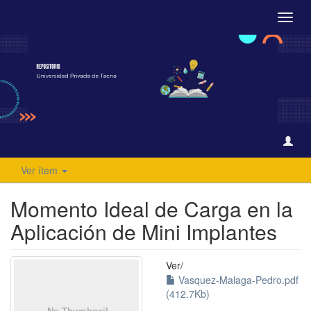
Camb
naveg
Ver ítem
Momento Ideal de Carga en la
Aplicación de Mini Implantes
Ver/
Vasquez-Malaga-Pedro.pdf
(412.7Kb)