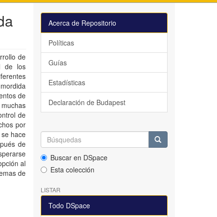
da
Acerca de Repositorio
Políticas
rollo de
Guías
l de los
ferentes
Estadísticas
 mordida
ientos de
Declaración de Budapest
n muchas
ontrol de
chos por
o se hace
spués de
sperarse
Buscar en DSpace
opción al
Esta colección
lemas de
LISTAR
Todo DSpace