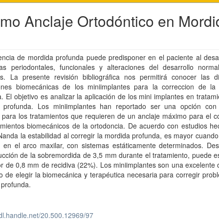
mo Anclaje Ortodóntico en Mordi
encia de mordida profunda puede predisponer en el paciente al desar
as periodontales, funcionales y alteraciones del desarrollo norma
es. La presente revisión bibliográfica nos permitirá conocer las di
iones biomecánicas de los miniimplantes para la correccion de la
. El objetivo es analizar la aplicación de los mini implantes en tratam
 profunda. Los miniimplantes han reportado ser una opción co
 para los tratamientos que requieren de un anclaje máximo para el c
imientos biomecánicos de la ortodoncia. De acuerdo con estudios he
anda la estabilidad al corregir la mordida profunda, es mayor cuand
ón en el arco maxilar, con sistemas estáticamente determinados. De
ucción de la sobremordida de 3,5 mm durante el tratamiento, puede e
r de 0,8 mm de recidiva (22%). Los miniimplantes son una excelente 
de elegir la biomecánica y terapéutica necesaria para corregir prob
 profunda.
hdl.handle.net/20.500.12969/97