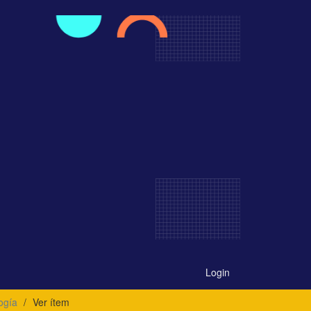
Login
ogía
Ver ítem