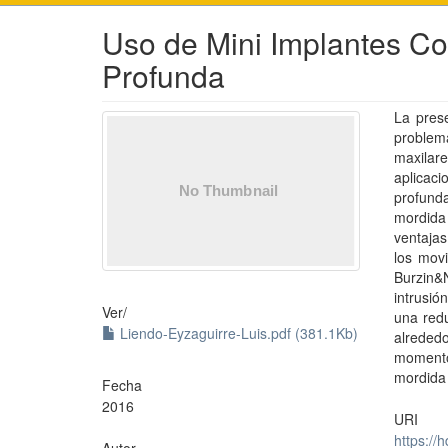
Uso de Mini Implantes Co
Profunda
La pres
problem
maxilar
aplicac
profunda
mordida
ventajas
los mov
Burzin&N
intrusi
Ver/
una red
Liendo-Eyzaguirre-Luis.pdf (381.1Kb)
alrededo
momento 
mordida
Fecha
2016
URI
https://