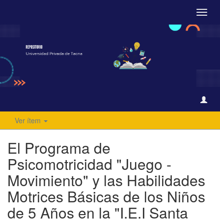
Camb
naveg
Ver ítem
El Programa de
Psicomotricidad "Juego -
Movimiento" y las Habilidades
Motrices Básicas de los Niños
de 5 Años en la "I.E.I Santa