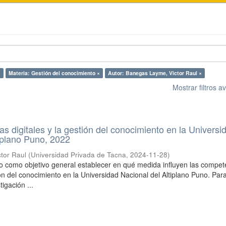
×
Materia: Gestión del conocimiento ×
Autor: Banegas Layme, Victor Raul ×
Mostrar filtros 
s digitales y la gestión del conocimiento en la Universi
iplano Puno, 2022
tor Raul
(
Universidad Privada de Tacna
,
2024-11-28
)
vo como objetivo general establecer en qué medida influyen las compet
ión del conocimiento en la Universidad Nacional del Altiplano Puno. Para
tigación ...