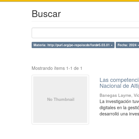
Buscar
Materia: http://purl.org/pe-repo/ocde/ford#5.03.01 ×
Fecha: 2024 
Mostrando ítems 1-1 de 1
Las competencia
Nacional de Alt
Banegas Layme, Vic
La investigación tu
digitales en la gest
desarrolló una inves