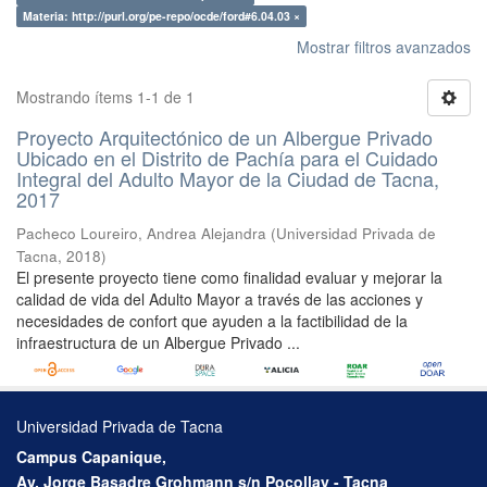
Materia: http://purl.org/pe-repo/ocde/ford#6.04.03 ×
Mostrar filtros avanzados
Mostrando ítems 1-1 de 1
Proyecto Arquitectónico de un Albergue Privado
Ubicado en el Distrito de Pachía para el Cuidado
Integral del Adulto Mayor de la Ciudad de Tacna,
2017
Pacheco Loureiro, Andrea Alejandra
(
Universidad Privada de
Tacna
,
2018
)
El presente proyecto tiene como finalidad evaluar y mejorar la
calidad de vida del Adulto Mayor a través de las acciones y
necesidades de confort que ayuden a la factibilidad de la
infraestructura de un Albergue Privado ...
Universidad Privada de Tacna
Campus Capanique,
Av. Jorge Basadre Grohmann s/n Pocollay - Tacna