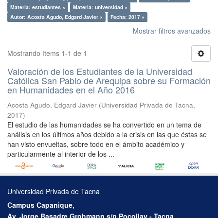
Materia: estudiantes ×
Materia: universidad ×
Autor: Acosta Agudo, Edgard Javier ×
Fecha: 2017 ×
Mostrar filtros avanzados
Mostrando ítems 1-1 de 1
Valoración de los Estudiantes de la Universidad
Católica San Pablo de Arequipa sobre su Formación
en Humanidades en el Año 2016
Acosta Agudo, Edgard Javier
(
Universidad Privada de Tacna
,
2017
)
El estudio de las humanidades se ha convertido en un tema de
análisis en los últimos años debido a la crisis en las que éstas se
han visto envueltas, sobre todo en el ámbito académico y
particularmente al interior de los ...
Universidad Privada de Tacna
Campus Capanique,
Av. Jorge Basadre Grohmann s/n Pocollay - Tacna