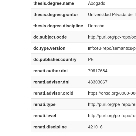
thesis.degree.name
Abogado
thesis.degree.grantor
Universidad Privada de T
thesis.degree.discipline
Derecho
dc.subject.ocde
http://purl.org/pe-repo/o
dc.type.version
info:eu-repo/semantics/
dc.publisher.country
PE
renati.author.dni
70917684
renati.advisor.dni
43303667
renati.advisor.orcid
https://orcid.org/0000-
renati.type
http://purl.org/pe-repo/re
renati.level
http://purl.org/pe-repo/re
renati.discipline
421016