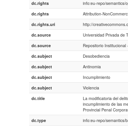
dc.rights
info:eu-repo/semantics/
dc.rights
Attribution-NonCommercia
dc.rights.uri
http://creativecommons.o
dc.source
Universidad Privada de 
dc.source
Repositorio Institucional
dc.subject
Desobediencia
dc.subject
Antinomia
dc.subject
Incumplimiento
dc.subject
Violencia
dc.title
La modificatoria del deli
incumplimiento de las med
Provincial Penal Corpora
dc.type
info:eu-repo/semantics/