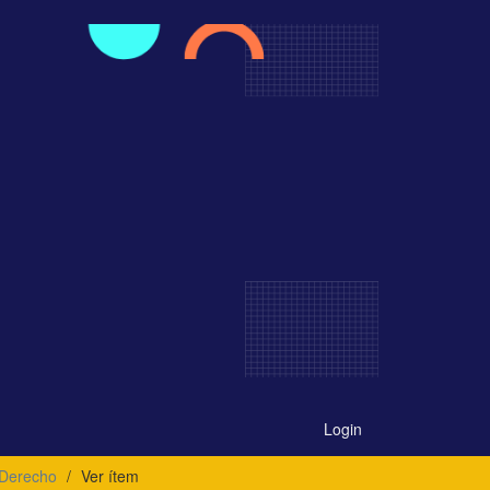
Login
 Derecho
Ver ítem