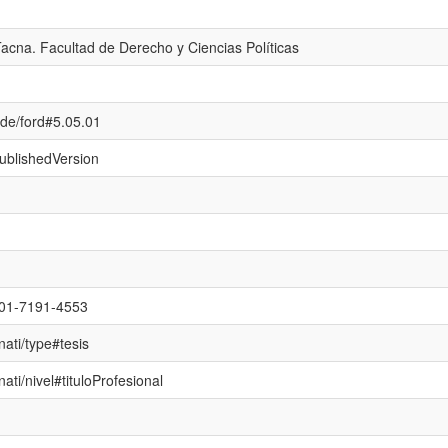
acna. Facultad de Derecho y Ciencias Políticas
cde/ford#5.05.01
publishedVersion
0001-7191-4553
nati/type#tesis
nati/nivel#tituloProfesional