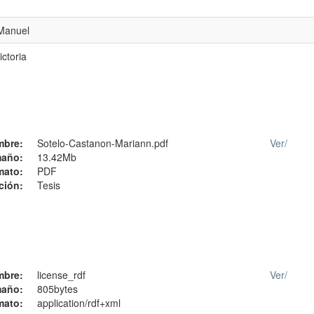
 Manuel
ictoria
mbre:
Sotelo-Castanon-Mariann.pdf
Ver/
año:
13.42Mb
mato:
PDF
ción:
Tesis
mbre:
license_rdf
Ver/
año:
805bytes
mato:
application/rdf+xml