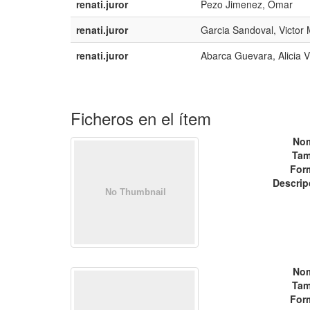
renati.juror
Pezo Jimenez, Omar
renati.juror
Garcia Sandoval, Victor
renati.juror
Abarca Guevara, Alicia V
Ficheros en el ítem
No
Tam
For
Descrip
No
Tam
For