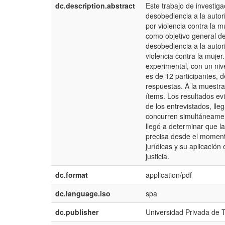
dc.description.abstract
Este trabajo de investigac
desobediencia a la autor
por violencia contra la m
como objetivo general det
desobediencia a la autor
violencia contra la mujer
experimental, con un niv
es de 12 participantes, de
respuestas. A la muestra
ítems. Los resultados ev
de los entrevistados, ll
concurren simultáneamen
llegó a determinar que 
precisa desde el momento
jurídicas y su aplicación
justicia.
dc.format
application/pdf
dc.language.iso
spa
dc.publisher
Universidad Privada de 