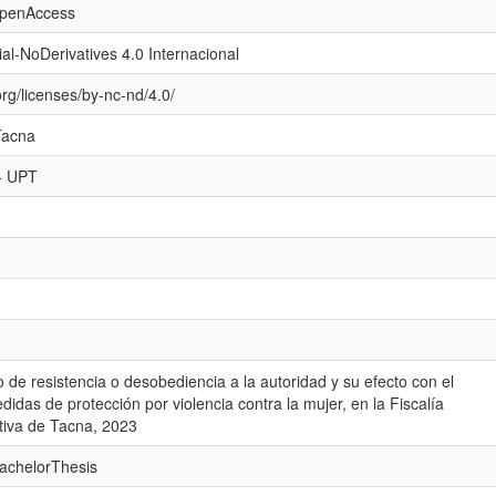
openAccess
l-NoDerivatives 4.0 Internacional
rg/licenses/by-nc-nd/4.0/
Tacna
 - UPT
to de resistencia o desobediencia a la autoridad y su efecto con el
idas de protección por violencia contra la mujer, en la Fiscalía
tiva de Tacna, 2023
bachelorThesis