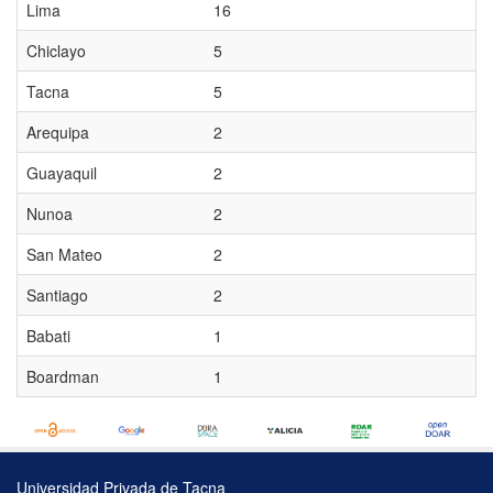
Lima
16
Chiclayo
5
Tacna
5
Arequipa
2
Guayaquil
2
Nunoa
2
San Mateo
2
Santiago
2
Babati
1
Boardman
1
Universidad Privada de Tacna