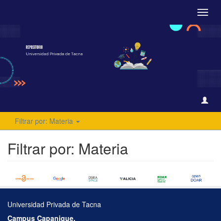
Camb
naveg
Filtrar por: Materia
Filtrar por: Materia
Universidad Privada de Tacna
Campus Capanique,