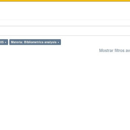
.05 ×
Materia: Bibliometrics analysis ×
Mostrar filtros 