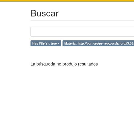
Buscar
Has File(s): true ×
Materia: http://purl.org/pe-repo/ocde/ford#3.03
La búsqueda no produjo resultados