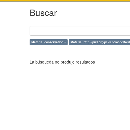
Buscar
Materia: conservation ×
Materia: http://purl.org/pe-repo/ocde/for
La búsqueda no produjo resultados