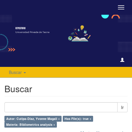
Camb
naveg
Buscar
Buscar
Ir
Autor: Cutipa-Díaz, Yvonne Magali ×
Has File(s): true ×
Materia: Bibliometrics analysis ×