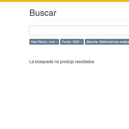
Buscar
Has File(s): true ×
Fecha: 2024 ×
Materia: Bibliometrics analys
La búsqueda no produjo resultados