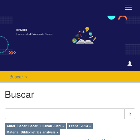
Camb
naveg
Buscar
Buscar
Ir
Autor: Sacari Sacari, Elisban Juani ×
Fecha: 2024 ×
Materia: Bibliometrics analysis ×