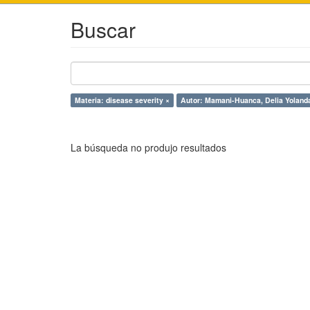
Buscar
Materia: disease severity ×
Autor: Mamani-Huanca, Delia Yoland
La búsqueda no produjo resultados